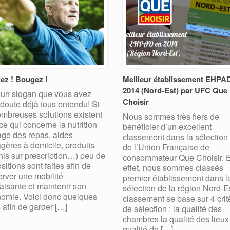
ez ! Bougez !
Meilleur établissement EHPA
2014 (Nord-Est) par UFC Que
 un slogan que vous avez
Choisir
doute déjà tous entendu! Si
mbreuses solutions existent
Nous sommes très fiers de
ce qui concerne la nutrition
bénéficier d’un excellent
age des repas, aides
classement dans la sélection
ères à domicile, produits
de l’Union Française de
his sur prescription…) peu de
consommateur Que Choisir. 
sitions sont faites afin de
effet, nous sommes classés
rver une mobilité
premier établissement dans l
faisante et maintenir son
sélection de la région Nord-E
omie. Voici donc quelques
classement se base sur 4 crit
 afin de garder […]
de sélection : la qualité des
chambres la qualité des lieux
qualité de […]