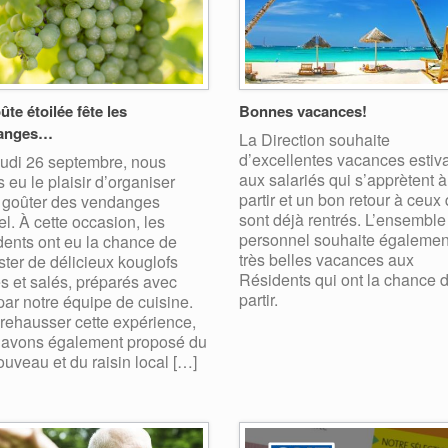
ûte étoilée fête les
Bonnes vacances!
anges…
La Direction souhaite
d’excellentes vacances estiv
udi 26 septembre, nous
aux salariés qui s’apprètent à
 eu le plaisir d’organiser
partir et un bon retour à ceux 
 goûter des vendanges
sont déjà rentrés. L’ensemble
l. À cette occasion, les
personnel souhaite égalemen
ents ont eu la chance de
très belles vacances aux
ter de délicieux kouglofs
Résidents qui ont la chance 
s et salés, préparés avec
partir.
par notre équipe de cuisine.
rehausser cette expérience,
 avons également proposé du
ouveau et du raisin local […]