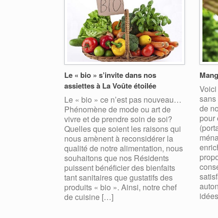
Le « bio » s’invite dans nos
Mang
assiettes à La Voûte étoilée
Voici
sans 
Le « bio » ce n’est pas nouveau…
de no
Phénomène de mode ou art de
pour 
vivre et de prendre soin de soi?
(port
Quelles que soient les raisons qui
ménag
nous amènent à reconsidérer la
enric
qualité de notre alimentation, nous
propo
souhaitons que nos Résidents
conse
puissent bénéficier des bienfaits
satis
tant sanitaires que gustatifs des
auton
produits « bio ». Ainsi, notre chef
idées
de cuisine […]