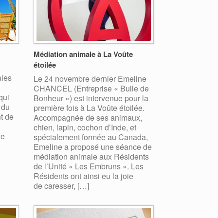
Médiation animale à La Voûte
étoilée
ales
Le 24 novembre dernier Emeline
CHANCEL (Entreprise « Bulle de
qui
Bonheur ») est intervenue pour la
 du
première fois à La Voûte étoilée.
t de
Accompagnée de ses animaux,
chien, lapin, cochon d’Inde, et
de
spécialement formée au Canada,
Emeline a proposé une séance de
médiation animale aux Résidents
de l’Unité « Les Embruns ». Les
Résidents ont ainsi eu la joie
de caresser, […]