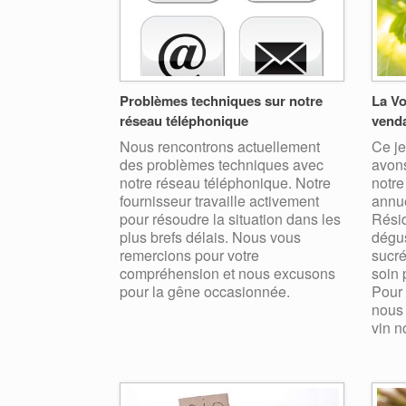
Problèmes techniques sur notre
La Vo
réseau téléphonique
vend
Nous rencontrons actuellement
Ce je
des problèmes techniques avec
avons
notre réseau téléphonique. Notre
notre
fournisseur travaille activement
annue
pour résoudre la situation dans les
Résid
plus brefs délais. Nous vous
dégus
remercions pour votre
sucré
compréhension et nous excusons
soin 
pour la gêne occasionnée.
Pour 
nous
vin n