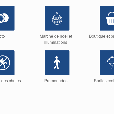
oto
Marché de noël et
Boutique et pr
illuminations
 des chutes
Promenades
Sorties res