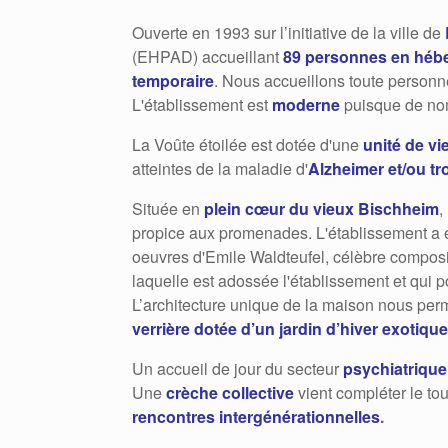
Ouverte en 1993 sur l’initiative de la ville de
(EHPAD) accueillant
89 personnes en héb
temporaire
. Nous accueillons toute personn
L'établissement est
moderne
puisque de nom
La Voûte étoilée est dotée d'une
unité de vi
atteintes de la maladie d'
Alzheimer et/ou tr
Située en
plein cœur du vieux Bischheim
,
propice aux promenades. L'établissement a é
oeuvres d'Emile Waldteufel, célèbre composi
laquelle est adossée l'établissement et qui p
L’architecture unique de la maison nous per
verrière dotée d’un jardin d’hiver exotique
Un accueil de jour du secteur
psychiatrique
Une
crèche collective
vient compléter le tou
rencontres intergénérationnelles
.