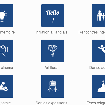
s mémoire
Initiation à l’anglais
Rencontres inte
s cinéma
Art floral
Danse ad
pathie
Sorties expositions
Fêtes relig