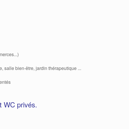
merces...)
salle bien-être, jardin thérapeutique ...
rentés
et WC privés.