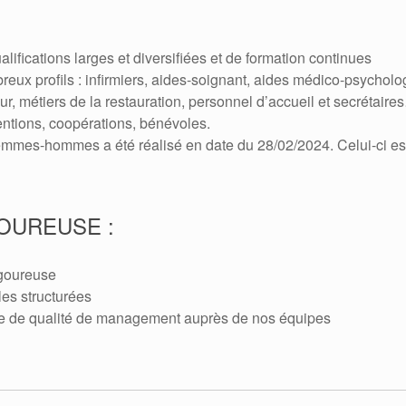
lifications larges et diversifiées et de formation continues
x profils : infirmiers, aides-soignant, aides médico-psycholog
, métiers de la restauration, personnel d’accueil et secrétaire
entions, coopérations, bénévoles.
 femmes-hommes a été réalisé en date du 28/02/2024. Celui-ci e
OUREUSE :
igoureuse
es structurées
e de qualité de management auprès de nos équipes