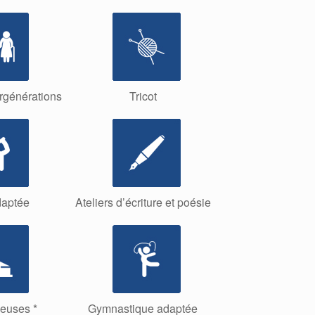
rgénérations
Tricot
aptée
Ateliers d’écriture et poésie
ieuses *
Gymnastique adaptée